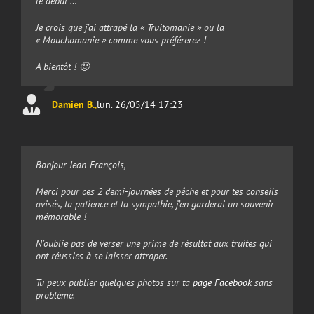
le début …
Je crois que j’ai attrapé la « Truitomanie » ou la
« Mouchomanie » comme vous préférerez !
A bientôt ! 🙂
Damien B.
,
lun. 26/05/14 17:23
Bonjour Jean-François,
Merci pour ces 2 demi-journées de pêche et pour tes conseils
avisés, ta patience et ta sympathie, j’en garderai un souvenir
mémorable !
N’oublie pas de verser une prime de résultat aux truites qui
ont réussies à se laisser attraper.
Tu peux publier quelques photos sur ta
page Facebook
sans
problème.