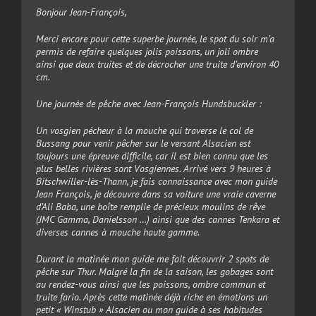
Bonjour Jean-François,
Merci encore pour cette superbe journée, le spot du soir m’a
permis de refaire quelques jolis poissons, un joli ombre
ainsi que deux truites et de décrocher une truite d’environ 40
cm.
Une journée de pêche avec Jean-François Hundsbuckler :
Un vosgien pécheur à la mouche qui traverse le col de
Bussang pour venir pêcher sur le versant Alsacien est
toujours une épreuve difficile, car il est bien connu que les
plus belles rivières sont Vosgiennes. Arrivé vers 9 heures à
Bitschwiller-lès-Thann, je fais connaissance avec mon guide
Jean François, je découvre dans sa voiture une vraie caverne
d’Ali Baba, une boîte remplie de précieux moulins de rêve
(JMC Gamma, Danielsson …) ainsi que des cannes Tenkara et
diverses cannes à mouche haute gamme.
Durant la matinée mon guide me fait découvrir 2 spots de
pêche sur Thur. Malgré la fin de la saison, les gobages sont
au rendez-vous ainsi que les poissons, ombre commun et
truite fario. Après cette matinée déjà riche en émotions un
petit « Winstub » Alsacien ou mon guide à ses habitudes