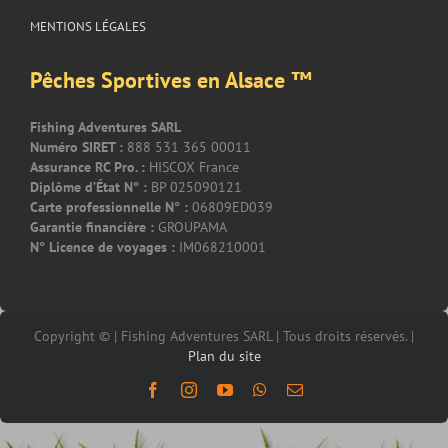
MENTIONS LÉGALES
Pêches Sportives en Alsace ™
Fishing Adventures SARL
Numéro SIRET :
888 531 365 00011
Assurance RC Pro. :
HISCOX France
Diplôme d’État N° :
BP 025090121
Carte professionnelle N° :
06809ED039
Garantie financière :
GROUPAMA
N° Licence de voyages :
IM068210001
Copyright © | Fishing Adventures SARL | Tous droits réservés. |
Plan du site
Facebook
Instagram
YouTube
WhatsApp
Email