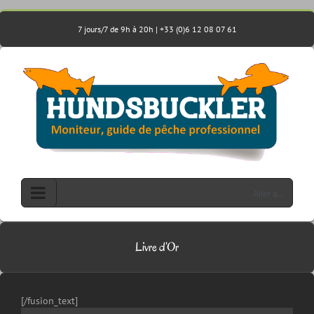
Passer
au
7 jours/7 de 9h à 20h | +33 (0)6 12 08 07 61
contenu
Aller à...
Livre d’Or
[/fusion_text]