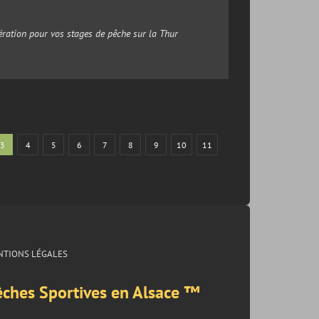
ation pour vos stages de pêche sur la Thur
3
4
5
6
7
8
9
10
11
NTIONS LÉGALES
êches Sportives en Alsace ™