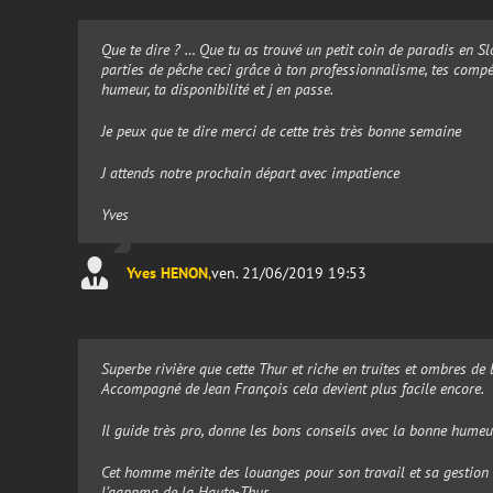
Que te dire ? … Que tu as trouvé un petit coin de paradis en Sl
parties de pêche ceci grâce à ton professionnalisme, tes compé
humeur, ta disponibilité et j en passe.
Je peux que te dire merci de cette très très bonne semaine
J attends notre prochain départ avec impatience
Yves
Yves HENON
,
ven. 21/06/2019 19:53
Superbe rivière que cette Thur et riche en truites et ombres de b
Accompagné de Jean François cela devient plus facile encore.
Il guide très pro, donne les bons conseils avec la bonne humeur
Cet homme mérite des louanges pour son travail et sa gestion 
l’aappma de la Haute-Thur.