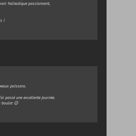
voir halieutique passionnant,
s !
beaux poissons.
ai passé une excellente journée.
u boulot 😉