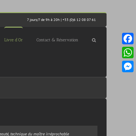
7 jours/7 de 9h à 20h | +33 (0)6 12 08 07 61
Livre d’Or
Contact & Réservation
Facebo
Whats
Messen
eauté, technique du maître irréprochable