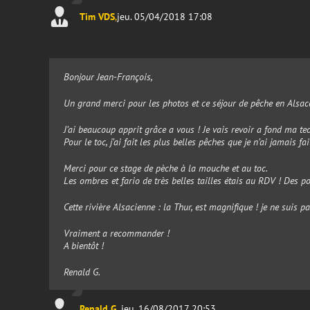
Tim VDS
,
jeu. 05/04/2018 17:08
Bonjour Jean-François,
Un grand merci pour les photos et ce séjour de pêche en Alsac
J’ai beaucoup apprit grâce a vous ! Je vais revoir a fond ma 
Pour le toc, j’ai fait les plus belles pêches que je n’ai jamais fa
Merci pour ce stage de pèche à la mouche et au toc.
Les ombres et fario de très belles tailles étais au RDV ! Des p
Cette rivière Alsacienne : la Thur, est magnifique ! je ne suis pa
Vraiment a recommander !
A bientôt !
Renald G.
Renald G.
,
jeu. 16/08/2017 20:53