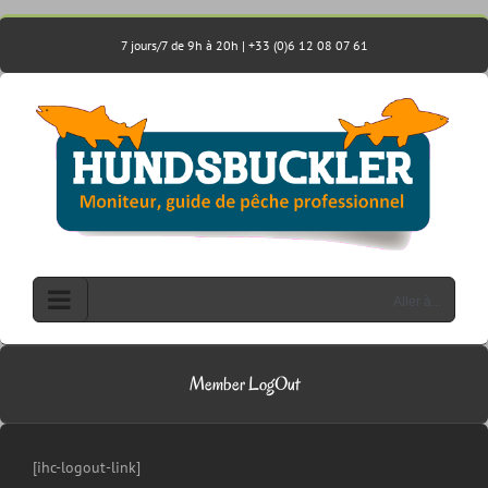
Passer
au
7 jours/7 de 9h à 20h | +33 (0)6 12 08 07 61
contenu
Aller à...
Member LogOut
[ihc-logout-link]