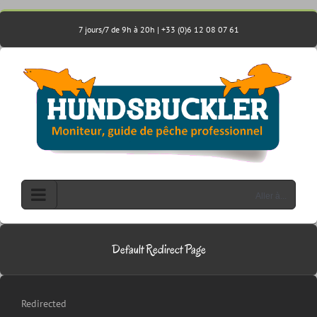
Passer
au
7 jours/7 de 9h à 20h | +33 (0)6 12 08 07 61
contenu
Aller à...
Default Redirect Page
Redirected